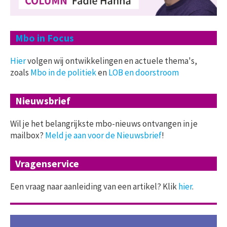
Mbo in Focus
Hier
volgen wij ontwikkelingen en actuele thema's,
zoals
Mbo in de politiek
en
LOB en doorstroom
Nieuwsbrief
Wil je het belangrijkste mbo-nieuws ontvangen in je
mailbox?
Meld je aan voor de Nieuwsbrief
!
Vragenservice
Een vraag naar aanleiding van een artikel? Klik
hier
.