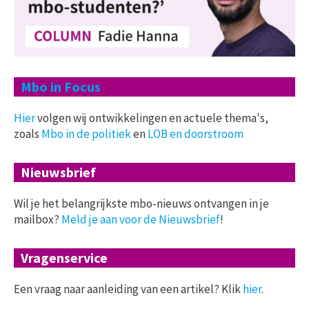
Mbo in Focus
Hier
volgen wij ontwikkelingen en actuele thema's,
zoals
Mbo in de politiek
en
LOB en doorstroom
Nieuwsbrief
Wil je het belangrijkste mbo-nieuws ontvangen in je
mailbox?
Meld je aan voor de Nieuwsbrief
!
Vragenservice
Een vraag naar aanleiding van een artikel? Klik
hier
.