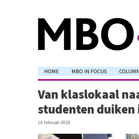
Ga
naar
de
inhoud
HOME
MBO IN FOCUS
COLUM
Van klaslokaal na
studenten duiken i
16 februari 2026