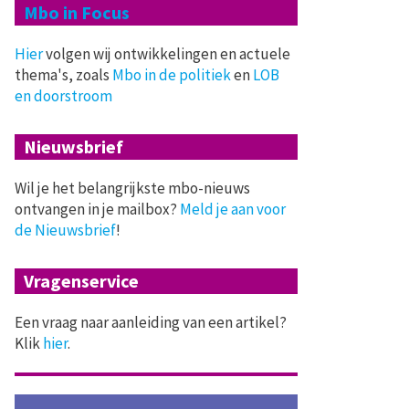
Mbo in Focus
Hier
volgen wij ontwikkelingen en actuele
thema's, zoals
Mbo in de politiek
en
LOB
en doorstroom
Nieuwsbrief
Wil je het belangrijkste mbo-nieuws
ontvangen in je mailbox?
Meld je aan voor
de Nieuwsbrief
!
Vragenservice
Een vraag naar aanleiding van een artikel?
Klik
hier
.