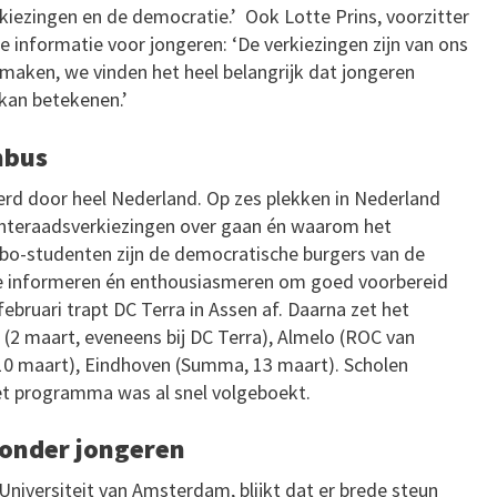
iezingen en de democratie.’ Ook Lotte Prins, voorzitter
e informatie voor jongeren: ‘De verkiezingen zijn van ons
 maken, we vinden het heel belangrijk dat jongeren
kan betekenen.’
mbus
erd door heel Nederland. Op zes plekken in Nederland
nteraadsverkiezingen over gaan én waarom het
 Mbo-studenten zijn de democratische burgers van de
ze informeren én enthousiasmeren om goed voorbereid
bruari trapt DC Terra in Assen af. Daarna zet het
 (2 maart, eveneens bij DC Terra), Almelo (ROC van
 10 maart), Eindhoven (Summa, 13 maart). Scholen
et programma was al snel volgeboekt.
 onder jongeren
Universiteit van Amsterdam, blijkt dat er brede steun