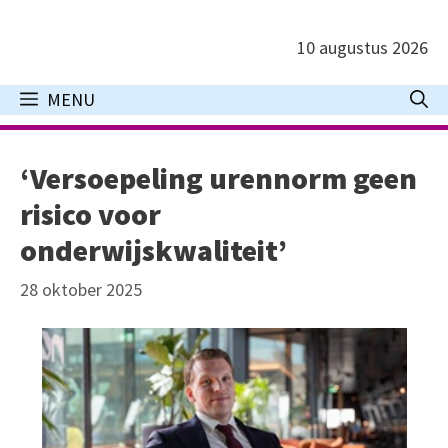
Ga
naar
10 augustus 2026
de
inhoud
MENU
‘Versoepeling urennorm geen
risico voor
onderwijskwaliteit’
28 oktober 2025