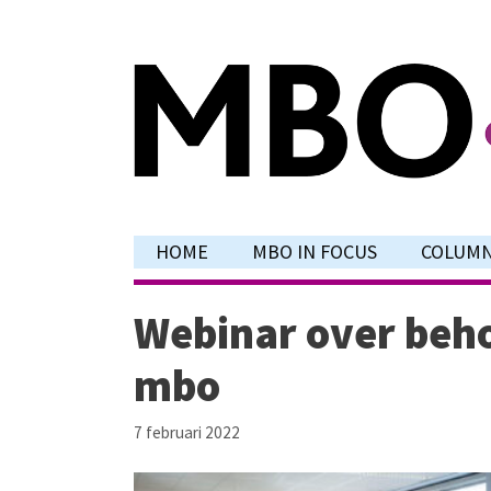
Ga
naar
de
inhoud
HOME
MBO IN FOCUS
COLUM
Webinar over beho
mbo
7 februari 2022