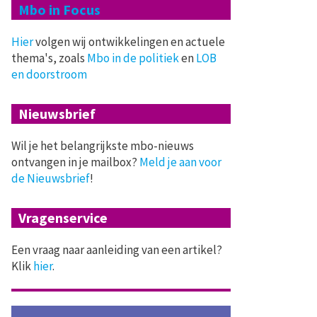
Mbo in Focus
Hier
volgen wij ontwikkelingen en actuele
thema's, zoals
Mbo in de politiek
en
LOB
en doorstroom
Nieuwsbrief
Wil je het belangrijkste mbo-nieuws
ontvangen in je mailbox?
Meld je aan voor
de Nieuwsbrief
!
Vragenservice
Een vraag naar aanleiding van een artikel?
Klik
hier
.