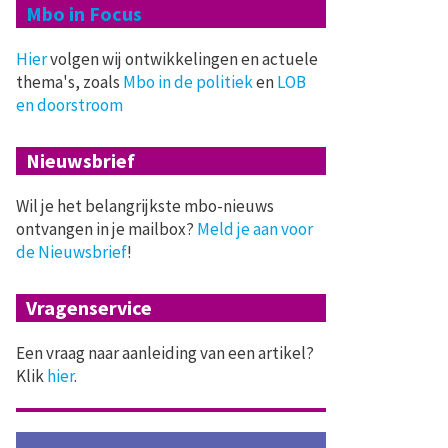
Mbo in Focus
Hier
volgen wij ontwikkelingen en actuele
thema's, zoals
Mbo in de politiek
en
LOB
en doorstroom
Nieuwsbrief
Wil je het belangrijkste mbo-nieuws
ontvangen in je mailbox?
Meld je aan voor
de Nieuwsbrief
!
Vragenservice
Een vraag naar aanleiding van een artikel?
Klik
hier
.