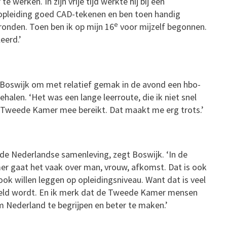
werken. In zijn vrije tijd werkte hij bij een
opleiding goed CAD-tekenen en ben toen handig
e
onden. Toen ben ik op mijn 16
voor mijzelf begonnen.
eerd.’
et Boswijk om met relatief gemak in de avond een hbo-
alen. ‘Het was een lange leerroute, die ik niet snel
e Tweede Kamer mee bereikt. Dat maakt me erg trots.’
de Nederlandse samenleving, zegt Boswijk. ‘In de
mer gaat het vaak over man, vrouw, afkomst. Dat is ook
ook willen leggen op opleidingsniveau. Want dat is veel
deld wordt. En ik merk dat de Tweede Kamer mensen
 Nederland te begrijpen en beter te maken.’