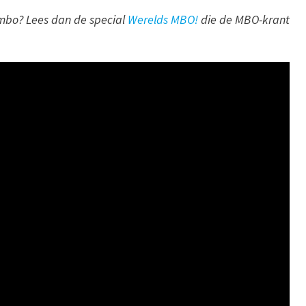
 mbo? Lees dan de special
Werelds MBO!
die de MBO-krant