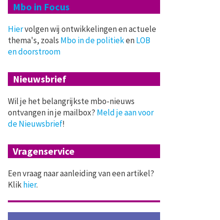
Mbo in Focus
Hier
volgen wij ontwikkelingen en actuele
thema's, zoals
Mbo in de politiek
en
LOB
en doorstroom
Nieuwsbrief
Wil je het belangrijkste mbo-nieuws
ontvangen in je mailbox?
Meld je aan voor
de Nieuwsbrief
!
Vragenservice
Een vraag naar aanleiding van een artikel?
Klik
hier
.