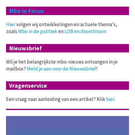
Mbo in Focus
Hier
volgen wij ontwikkelingen en actuele thema's,
zoals
Mbo in de politiek
en
LOB en doorstroom
Nieuwsbrief
Wil je het belangrijkste mbo-nieuws ontvangen in je
mailbox?
Meld je aan voor de Nieuwsbrief
!
Vragenservice
Een vraag naar aanleiding van een artikel? Klik
hier
.