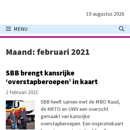
Ga
naar
10 augustus 2026
de
inhoud
MENU
Maand:
februari 2021
SBB brengt kansrijke
‘overstapberoepen’ in kaart
2 februari 2021
SBB heeft samen met de MBO Raad,
de NRTO en UWV een overzicht
gemaakt van kansrijke
overstapberoepen. Een inspiratiekaart