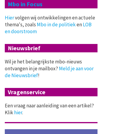
Mbo in Focus
Hier
volgen wij ontwikkelingen en actuele
thema's, zoals
Mbo in de politiek
en
LOB
en doorstroom
Nieuwsbrief
Wil je het belangrijkste mbo-nieuws
ontvangen in je mailbox?
Meld je aan voor
de Nieuwsbrief
!
Vragenservice
Een vraag naar aanleiding van een artikel?
Klik
hier
.