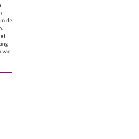
n
n
 om de
n.
met
zing
n van