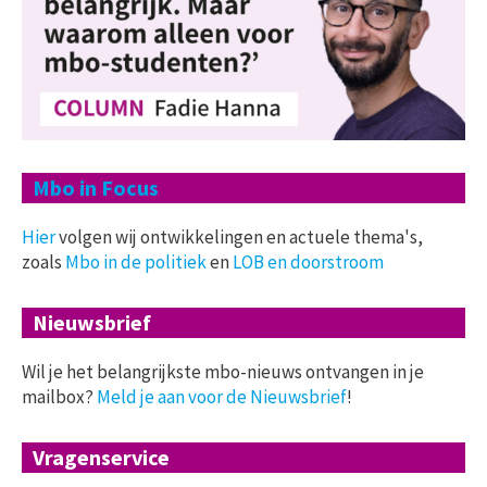
Mbo in Focus
Hier
volgen wij ontwikkelingen en actuele thema's,
zoals
Mbo in de politiek
en
LOB en doorstroom
Nieuwsbrief
Wil je het belangrijkste mbo-nieuws ontvangen in je
mailbox?
Meld je aan voor de Nieuwsbrief
!
Vragenservice