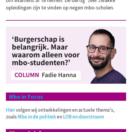
om examens af te nemen. De dertig ‘zeer zwakke’
opleidingen zijn te vinden op negen mbo-scholen.
Mbo in Focus
Hier
volgen wij ontwikkelingen en actuele thema's,
zoals
Mbo in de politiek
en
LOB en doorstroom