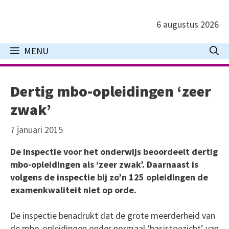
Ga
naar
6 augustus 2026
de
inhoud
MENU
Dertig mbo-opleidingen ‘zeer
zwak’
7 januari 2015
De inspectie voor het onderwijs beoordeelt dertig
mbo-opleidingen als ‘zeer zwak’. Daarnaast is
volgens de inspectie bij zo’n 125 opleidingen de
examenkwaliteit niet op orde.
De inspectie benadrukt dat de grote meerderheid van
de mbo-opleidingen onder normaal ‘basistoezicht’ van