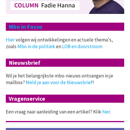
Mbo in Focus
Hier
volgen wij ontwikkelingen en actuele thema's,
zoals
Mbo in de politiek
en
LOB en doorstroom
Nieuwsbrief
Wil je het belangrijkste mbo-nieuws ontvangen in je
mailbox?
Meld je aan voor de Nieuwsbrief
!
Vragenservice
Een vraag naar aanleiding van een artikel? Klik
hier
.