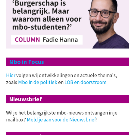
Mbo in Focus
Hier
volgen wij ontwikkelingen en actuele thema's,
zoals
Mbo in de politiek
en
LOB en doorstroom
Nieuwsbrief
Wil je het belangrijkste mbo-nieuws ontvangen in je
mailbox?
Meld je aan voor de Nieuwsbrief
!