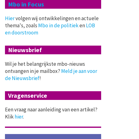
Mbo in Focus
Hier
volgen wij ontwikkelingen en actuele
thema's, zoals
Mbo in de politiek
en
LOB
en doorstroom
Nieuwsbrief
Wil je het belangrijkste mbo-nieuws
ontvangen in je mailbox?
Meld je aan voor
de Nieuwsbrief
!
Vragenservice
Een vraag naar aanleiding van een artikel?
Klik
hier
.