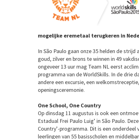
mogelijke eremetaal terugkeren in Ne
In São Paulo gaan onze 35 helden de strijd 
goud, zilver en brons te winnen in 49 vakdis
ongeveer 13 uur mag Team NL eerst acclimat
programma van de WorldSkills. In de drie d
andere een excursie, een welkomstreceptie,
openingsceremonie.
One School, One Country
Op dinsdag 11 augustus is ook een ontmoet
Estadual Frei Paulo Luig’ in São Paulo. Dez
Country’-programma. Dit is een onderdeel v
leerlingen van 55 basisscholen en middelba