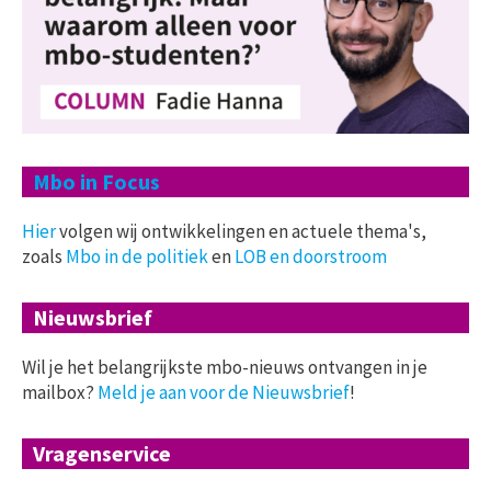
Mbo in Focus
Hier
volgen wij ontwikkelingen en actuele thema's,
zoals
Mbo in de politiek
en
LOB en doorstroom
Nieuwsbrief
Wil je het belangrijkste mbo-nieuws ontvangen in je
mailbox?
Meld je aan voor de Nieuwsbrief
!
Vragenservice