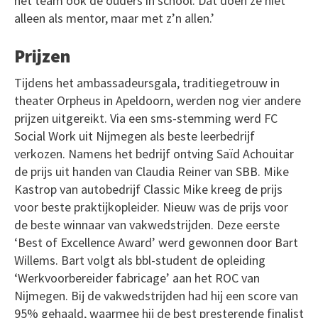
het team ook de ouders in school. Dat doen ze niet
alleen als mentor, maar met z’n allen.’
Prijzen
Tijdens het ambassadeursgala, traditiegetrouw in
theater Orpheus in Apeldoorn, werden nog vier andere
prijzen uitgereikt. Via een sms-stemming werd FC
Social Work uit Nijmegen als beste leerbedrijf
verkozen. Namens het bedrijf ontving Saïd Achouitar
de prijs uit handen van Claudia Reiner van SBB. Mike
Kastrop van autobedrijf Classic Mike kreeg de prijs
voor beste praktijkopleider. Nieuw was de prijs voor
de beste winnaar van vakwedstrijden. Deze eerste
‘Best of Excellence Award’ werd gewonnen door Bart
Willems. Bart volgt als bbl-student de opleiding
‘Werkvoorbereider fabricage’ aan het ROC van
Nijmegen. Bij de vakwedstrijden had hij een score van
95% gehaald, waarmee hij de best presterende finalist