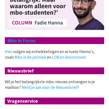
Mbo in Focus
Hier
volgen wij ontwikkelingen en actuele thema's,
zoals
Mbo in de politiek
en
LOB en doorstroom
Nieuwsbrief
Wil je het belangrijkste mbo-nieuws ontvangen in je
mailbox?
Meld je aan voor de Nieuwsbrief
!
Vragenservice