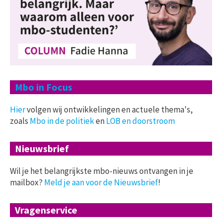
Mbo in Focus
Hier
volgen wij ontwikkelingen en actuele thema's,
zoals
Mbo in de politiek
en
LOB en doorstroom
Nieuwsbrief
Wil je het belangrijkste mbo-nieuws ontvangen in je
mailbox?
Meld je aan voor de Nieuwsbrief
!
Vragenservice