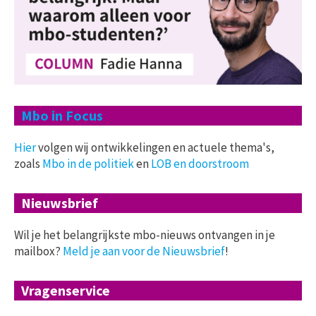
Mbo in Focus
Hier
volgen wij ontwikkelingen en actuele thema's,
zoals
Mbo in de politiek
en
LOB en doorstroom
Nieuwsbrief
Wil je het belangrijkste mbo-nieuws ontvangen in je
mailbox?
Meld je aan voor de Nieuwsbrief
!
Vragenservice