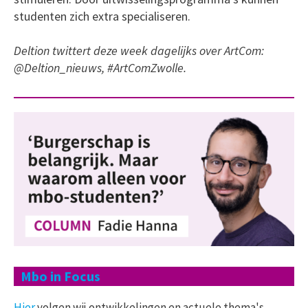
studenten zich extra specialiseren.
Deltion twittert deze week dagelijks over ArtCom:
@Deltion_nieuws, #ArtComZwolle.
Mbo in Focus
Hier
volgen wij ontwikkelingen en actuele thema's,