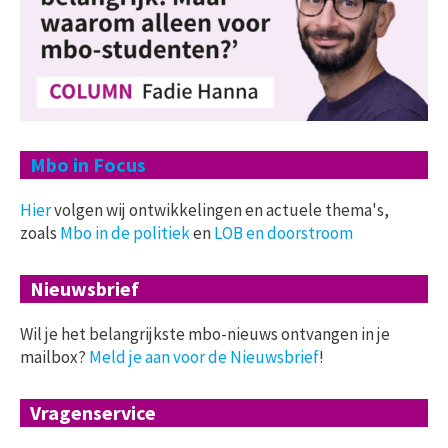
Mbo in Focus
Hier
volgen wij ontwikkelingen en actuele thema's,
zoals
Mbo in de politiek
en
LOB en doorstroom
Nieuwsbrief
Wil je het belangrijkste mbo-nieuws ontvangen in je
mailbox?
Meld je aan voor de Nieuwsbrief
!
Vragenservice