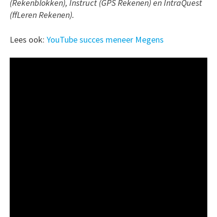
(Rekenblokken), Instruct (GPS Rekenen) en IntraQuest
(ffLeren Rekenen).
Lees ook:
YouTube succes meneer Megens