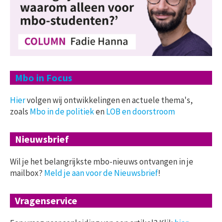
Mbo in Focus
Hier
volgen wij ontwikkelingen en actuele thema's,
zoals
Mbo in de politiek
en
LOB en doorstroom
Nieuwsbrief
Wil je het belangrijkste mbo-nieuws ontvangen in je
mailbox?
Meld je aan voor de Nieuwsbrief
!
Vragenservice