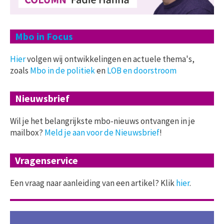
Mbo in Focus
Hier
volgen wij ontwikkelingen en actuele thema's,
zoals
Mbo in de politiek
en
LOB en doorstroom
Nieuwsbrief
Wil je het belangrijkste mbo-nieuws ontvangen in je
mailbox?
Meld je aan voor de Nieuwsbrief
!
Vragenservice
Een vraag naar aanleiding van een artikel? Klik
hier
.