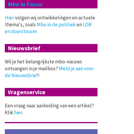
Mbo in Focus
Hier
volgen wij ontwikkelingen en actuele
thema's, zoals
Mbo in de politiek
en
LOB
en doorstroom
Nieuwsbrief
Wil je het belangrijkste mbo-nieuws
ontvangen in je mailbox?
Meld je aan voor
de Nieuwsbrief
!
Vragenservice
Een vraag naar aanleiding van een artikel?
Klik
hier
.