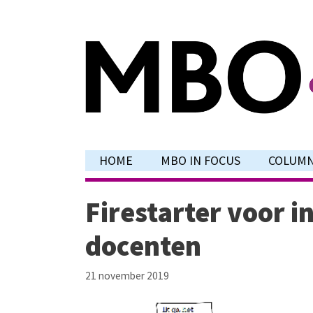
Ga
naar
de
inhoud
HOME
MBO IN FOCUS
COLUM
Firestarter voor i
docenten
21 november 2019