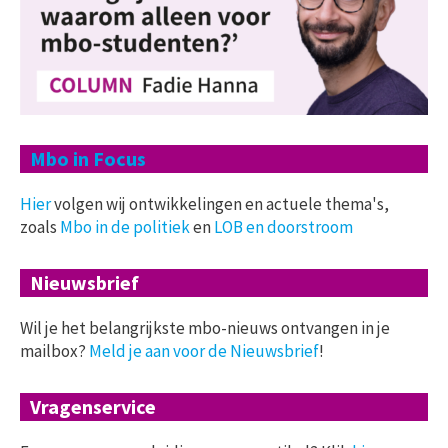
Mbo in Focus
Hier
volgen wij ontwikkelingen en actuele thema's,
zoals
Mbo in de politiek
en
LOB en doorstroom
Nieuwsbrief
Wil je het belangrijkste mbo-nieuws ontvangen in je
mailbox?
Meld je aan voor de Nieuwsbrief
!
Vragenservice