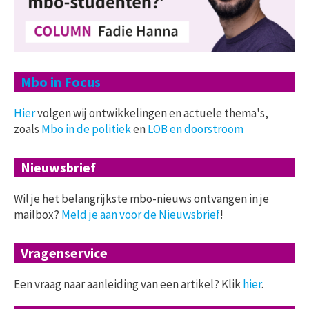
Mbo in Focus
Hier
volgen wij ontwikkelingen en actuele thema's,
zoals
Mbo in de politiek
en
LOB en doorstroom
Nieuwsbrief
Wil je het belangrijkste mbo-nieuws ontvangen in je
mailbox?
Meld je aan voor de Nieuwsbrief
!
Vragenservice
Een vraag naar aanleiding van een artikel? Klik
hier
.