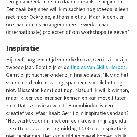
terug naar Oekraïne om daar een zaak te beginnen.
Een zaak beginnen wil ik misschien nog steeds, alleen
niet meer Oekraïne, althans niet nu. Maar ik denk er
ook aan om als arrangeur mee te werken aan
(internationale) projecten of om workshops te geven.’
Inspiratie
Hij heeft nog even tijd voor die keuze, Gerrit zit in zijn
tweede jaar. Eerst zijn er de
finales van Skills Heroes
.
Gerrit blijft nuchter onder zijn finaleplaats. ‘Ik vind het
vooral een leuke ervaring, spannend vind ik het nog
niet. Misschien komt dat nog. Natuurlijk wil ik winnen,
maar ik leer veel mensen kennen en kan mezelf laten
zien. Dat is sowieso winst.’ Bloembinden is een
creatief vak. Waar haalt Gerrit zijn inspiratie vandaan?
‘Het werkt voor mij niet om een kruis in mijn agenda
te zetten op woensdagmiddag 14.00 uur. Inspiratie is
niet te plannen. Het kan altijd en overal komen: als ik