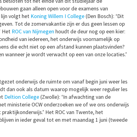
 besloten tot het einde van dit studiejaar de
ebouwen gaan alleen open voor de examens van
lijn volgt het
Koning Willem I College
(Den Bosch): ‘Dit
geven. Tot de zomervakantie zijn er dus geen lessen op
.’ Het
ROC van Nijmegen
houdt de deur nog op een kier:
ondheid van iedereen, het onderwijs voornamelijk op
mens die echt niet op een afstand kunnen plaatsvinden?
ten wanneer je wordt verwacht op een van onze locaties.’
rtgezet onderwijs de ruimte om vanaf begin juni weer les
dt dan ook als datum waarop mogelijk weer regulier les
et
Deltion College
(Zwolle): ‘In afwachting van de
it het ministerie OCW onderzoeken we of we ons onderwijs
 praktijkonderwijs.’ Het ROC van Twente, het
blijven in ieder geval tot en met maandag 1 juni (tweede