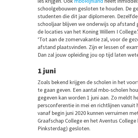
les krijgen. Ook
mboRijnland
heeft inmiddels
schoolgebouwen gesloten te houden. De g
studenten die dit jaar diplomeren. Dezelfde 
schooljaar blijven we onderwijs op afstand 
de locaties van het Koning Willem I College
‘Tot aan de zomervakantie zal, voor de gez
afstand plaatsvinden. Zijn er lessen of exa
Dan zal jouw opleiding jou op tijd laten we
1 juni
Zoals bekend krijgen de scholen in het voo
te gaan geven. Een aantal mbo-scholen hou
gegeven kan worden 1 juni aan. Zo meldt h
persconferentie in mei en richtlijnen vanu
vanaf begin juni 2020 kunnen verruimen met
Graafschap College en het Aventus College 
Pinksterdag) gesloten.