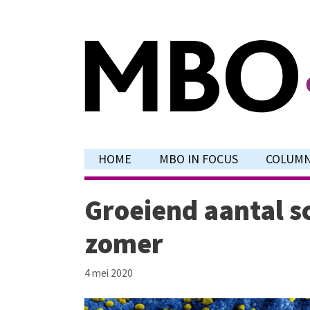
Ga
naar
de
inhoud
HOME
MBO IN FOCUS
COLUM
Groeiend aantal sc
zomer
4 mei 2020