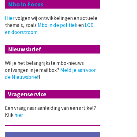
Mbo in Focus
Hier
volgen wij ontwikkelingen en actuele
thema's, zoals
Mbo in de politiek
en
LOB
en doorstroom
Nieuwsbrief
Wil je het belangrijkste mbo-nieuws
ontvangen in je mailbox?
Meld je aan voor
de Nieuwsbrief
!
Vragenservice
Een vraag naar aanleiding van een artikel?
Klik
hier
.