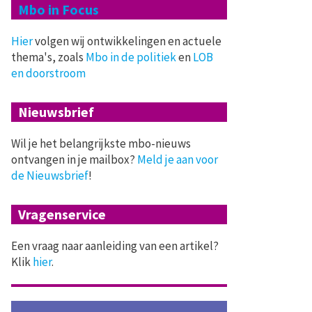
Mbo in Focus
Hier
volgen wij ontwikkelingen en actuele
thema's, zoals
Mbo in de politiek
en
LOB
en doorstroom
Nieuwsbrief
Wil je het belangrijkste mbo-nieuws
ontvangen in je mailbox?
Meld je aan voor
de Nieuwsbrief
!
Vragenservice
Een vraag naar aanleiding van een artikel?
Klik
hier
.