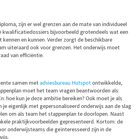
ploma, zijn er wel grenzen aan de mate van individueel
e kwalificatiedossiers bijvoorbeeld grotendeels wat een
et kennen en kunnen. Verder zorgt de beschikbare
eam uiteraard ook voor grenzen. Het onderwijs moet
ad van efficiëntie.
Twente samen met
adviesbureau Hutspot
ontwikkelde,
stappenplan moet het team vragen beantwoorden als:
 En: hoe kun je deze ambitie bereiken? Ook moet je als
e eigenlijk met gepersonaliseerd onderwijs aan de slag
elen om als team het stappenplan te doorlopen. Naast
nkele praktijkvoorbeelden gepresenteerd. Kortom: de
oor onderwijsteams die geïnteresseerd zijn in de
wijs.