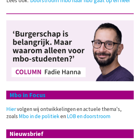
Lees ook:
Doorstroom mbo naar hbo gaat op en neer
Mbo in Focus
Hier
volgen wij ontwikkelingen en actuele thema's,
zoals
Mbo in de politiek
en
LOB en doorstroom
Nieuwsbrief