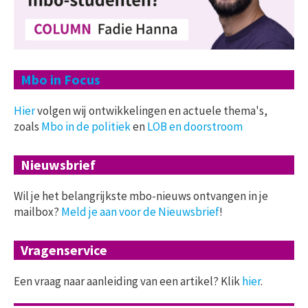
Mbo in Focus
Hier
volgen wij ontwikkelingen en actuele thema's,
zoals
Mbo in de politiek
en
LOB en doorstroom
Nieuwsbrief
Wil je het belangrijkste mbo-nieuws ontvangen in je
mailbox?
Meld je aan voor de Nieuwsbrief
!
Vragenservice
Een vraag naar aanleiding van een artikel? Klik
hier
.