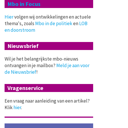
Mbo in Focus
Hier
volgen wij ontwikkelingen en actuele
thema's, zoals
Mbo in de politiek
en
LOB
en doorstroom
Nieuwsbrief
Wil je het belangrijkste mbo-nieuws
ontvangen in je mailbox?
Meld je aan voor
de Nieuwsbrief
!
Vragenservice
Een vraag naar aanleiding van een artikel?
Klik
hier
.