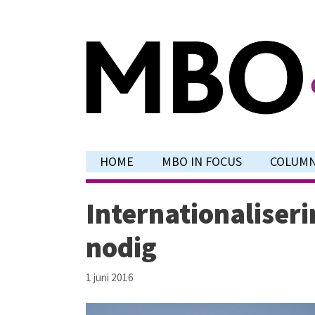
Ga
naar
de
inhoud
HOME
MBO IN FOCUS
COLUM
Internationaliseri
nodig
1 juni 2016