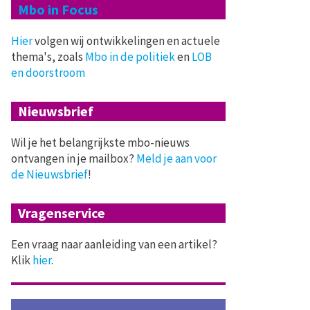
Mbo in Focus
Hier
volgen wij ontwikkelingen en actuele
thema's, zoals
Mbo in de politiek
en
LOB
en doorstroom
Nieuwsbrief
Wil je het belangrijkste mbo-nieuws
ontvangen in je mailbox?
Meld je aan voor
de Nieuwsbrief
!
Vragenservice
Een vraag naar aanleiding van een artikel?
Klik
hier
.