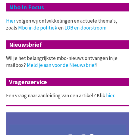
Mbo in Focus
Hier
volgen wij ontwikkelingen en actuele thema's,
zoals
Mbo in de politiek
en
LOB en doorstroom
Nieuwsbrief
Wil je het belangrijkste mbo-nieuws ontvangen in je
mailbox?
Meld je aan voor de Nieuwsbrief
!
Vragenservice
Een vraag naar aanleiding van een artikel? Klik
hier
.