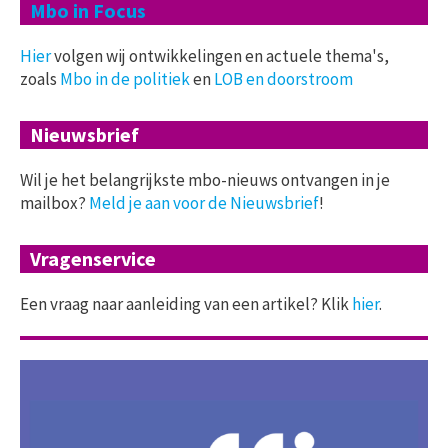
Mbo in Focus
Hier
volgen wij ontwikkelingen en actuele thema's,
zoals
Mbo in de politiek
en
LOB en doorstroom
Nieuwsbrief
Wil je het belangrijkste mbo-nieuws ontvangen in je
mailbox?
Meld je aan voor de Nieuwsbrief
!
Vragenservice
Een vraag naar aanleiding van een artikel? Klik
hier
.