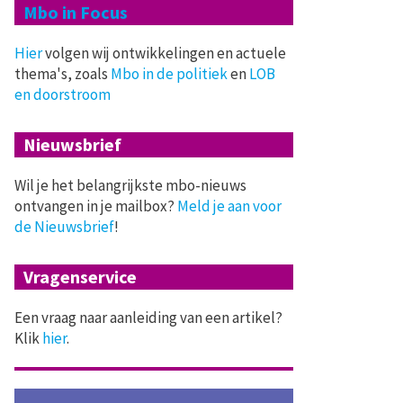
Mbo in Focus
Hier
volgen wij ontwikkelingen en actuele
thema's, zoals
Mbo in de politiek
en
LOB
en doorstroom
Nieuwsbrief
Wil je het belangrijkste mbo-nieuws
ontvangen in je mailbox?
Meld je aan voor
de Nieuwsbrief
!
Vragenservice
Een vraag naar aanleiding van een artikel?
Klik
hier
.