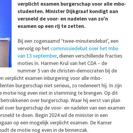
verplicht examen burgerschap voor alle mbo-
studenten. Minister Dijkgraaf kondigt aan
versneld de voor- en nadelen van zo’n
examen op een rij te zetten.
Bij een zogenaamd ‘twee-minutendebat’, een
vervolg op het
commissiedebat over het mbo
van 13 september
, dienen verschillende fracties
moties in. Harmen Krul van het CDA – de
nummer 5 van de christen-democraten bij de
n verplicht examen inburgering voor alle mbo-
ten burgerschap niet serieus, zo redeneert hij. In zijn
de motie nog even niet in stemming te brengen. Op dit
etrokkenen over burgerschap. Waar hij eerst van plan
tel over burgerschap de voor- en nadelen van een examen
versneld te doen. Begin 2024 wil de minister in een
ngaan op een mogelijk verplicht examen. De Kamer
houdt de motie nog even in de binnenzak.