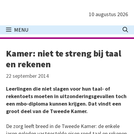
Ga
naar
10 augustus 2026
de
inhoud
MENU
Kamer: niet te streng bij taal
en rekenen
22 september 2014
Leerlingen die niet slagen voor hun taal- of
rekentoets moeten in uitzonderingsgevallen toch
een mbo-diploma kunnen krijgen. Dat vindt een
groot deel van de Tweede Kamer.
De zorg leeft breed in de Tweede Kamer: de enkele
jaren geleden vastgestelde eisen rond taal en rekenen