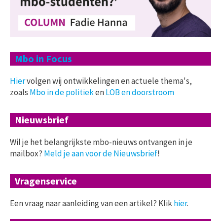
Mbo in Focus
Hier
volgen wij ontwikkelingen en actuele thema's,
zoals
Mbo in de politiek
en
LOB en doorstroom
Nieuwsbrief
Wil je het belangrijkste mbo-nieuws ontvangen in je
mailbox?
Meld je aan voor de Nieuwsbrief
!
Vragenservice
Een vraag naar aanleiding van een artikel? Klik
hier
.