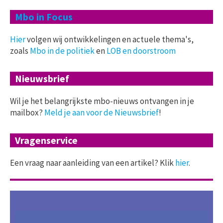
Mbo in Focus
Hier
volgen wij ontwikkelingen en actuele thema's,
zoals
Mbo in de politiek
en
LOB en doorstroom
Nieuwsbrief
Wil je het belangrijkste mbo-nieuws ontvangen in je
mailbox?
Meld je aan voor de Nieuwsbrief
!
Vragenservice
Een vraag naar aanleiding van een artikel? Klik
hier
.