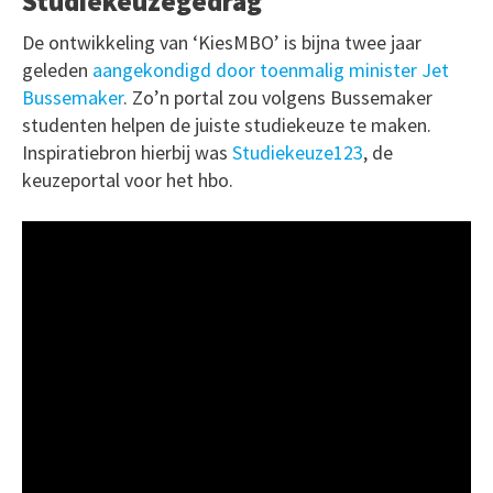
Studiekeuzegedrag
De ontwikkeling van ‘KiesMBO’ is bijna twee jaar
geleden
aangekondigd door toenmalig minister Jet
Bussemaker
. Zo’n portal zou volgens Bussemaker
studenten helpen de juiste studiekeuze te maken.
Inspiratiebron hierbij was
Studiekeuze123
, de
keuzeportal voor het hbo.