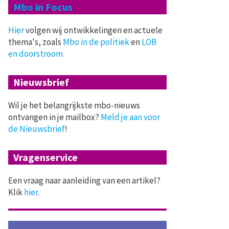
Mbo in Focus
Hier
volgen wij ontwikkelingen en actuele
thema's, zoals
Mbo in de politiek
en
LOB
en doorstroom
Nieuwsbrief
Wil je het belangrijkste mbo-nieuws
ontvangen in je mailbox?
Meld je aan voor
de Nieuwsbrief
!
Vragenservice
Een vraag naar aanleiding van een artikel?
Klik
hier
.