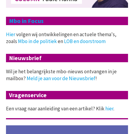
Mbo in Focus
Hier
volgen wij ontwikkelingen en actuele thema's,
zoals
Mbo in de politiek
en
LOB en doorstroom
Nieuwsbrief
Wil je het belangrijkste mbo-nieuws ontvangen in je
mailbox?
Meld je aan voor de Nieuwsbrief
!
Vragenservice
Een vraag naar aanleiding van een artikel? Klik
hier
.