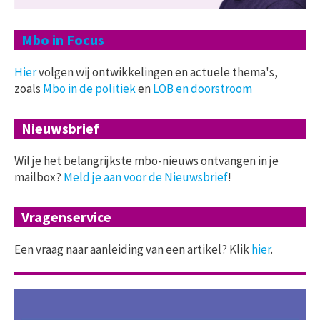
Mbo in Focus
Hier
volgen wij ontwikkelingen en actuele thema's,
zoals
Mbo in de politiek
en
LOB en doorstroom
Nieuwsbrief
Wil je het belangrijkste mbo-nieuws ontvangen in je
mailbox?
Meld je aan voor de Nieuwsbrief
!
Vragenservice
Een vraag naar aanleiding van een artikel? Klik
hier
.