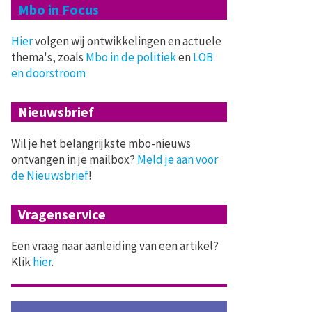
Mbo in Focus
Hier
volgen wij ontwikkelingen en actuele
thema's, zoals
Mbo in de politiek
en
LOB
en doorstroom
Nieuwsbrief
Wil je het belangrijkste mbo-nieuws
ontvangen in je mailbox?
Meld je aan voor
de Nieuwsbrief
!
Vragenservice
Een vraag naar aanleiding van een artikel?
Klik
hier
.