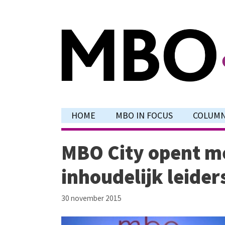
Ga
naar
de
inhoud
HOME
MBO IN FOCUS
COLUM
MBO City opent m
inhoudelijk leide
30 november 2015