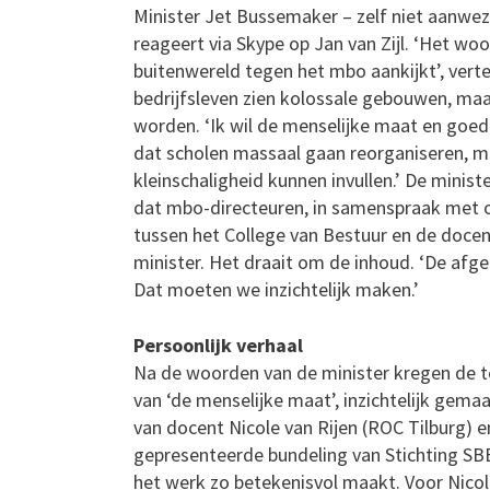
Minister Jet Bussemaker – zelf niet aanwez
reageert via Skype op Jan van Zijl. ‘Het woo
buitenwereld tegen het mbo aankijkt’, vert
bedrijfsleven zien kolossale gebouwen, ma
worden. ‘Ik wil de menselijke maat en goed 
dat scholen massaal gaan reorganiseren, ma
kleinschaligheid kunnen invullen.’ De minist
dat mbo-directeuren, in samenspraak met o
tussen het College van Bestuur en de docen
minister. Het draait om de inhoud. ‘De afgel
Dat moeten we inzichtelijk maken.’
Persoonlijk verhaal
Na de woorden van de minister kregen de to
van ‘de menselijke maat’, inzichtelijk gema
van docent Nicole van Rijen (ROC Tilburg) 
gepresenteerde bundeling van Stichting SB
het werk zo betekenisvol maakt. Voor Nicol