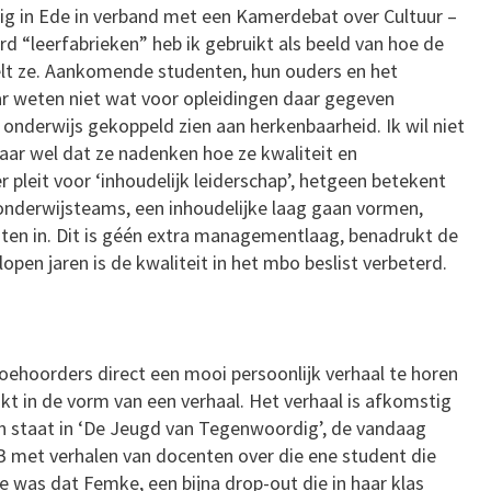
ig in Ede in verband met een Kamerdebat over Cultuur –
rd “leerfabrieken” heb ik gebruikt als beeld van hoe de
elt ze. Aankomende studenten, hun ouders en het
ar weten niet wat voor opleidingen daar gegeven
onderwijs gekoppeld zien aan herkenbaarheid. Ik wil niet
ar wel dat ze nadenken hoe ze kwaliteit en
er pleit voor ‘inhoudelijk leiderschap’, hetgeen betekent
nderwijsteams, een inhoudelijke laag gaan vormen,
ten in. Dit is géén extra managementlaag, benadrukt de
open jaren is de kwaliteit in het mbo beslist verbeterd.
ehoorders direct een mooi persoonlijk verhaal te horen
akt in de vorm van een verhaal. Het verhaal is afkomstig
en staat in ‘De Jeugd van Tegenwoordig’, de vandaag
B met verhalen van docenten over die ene student die
e was dat Femke, een bijna drop-out die in haar klas