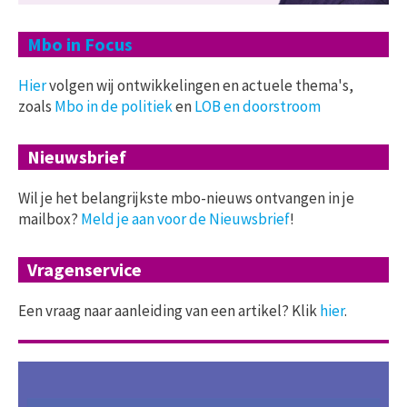
Mbo in Focus
Hier
volgen wij ontwikkelingen en actuele thema's,
zoals
Mbo in de politiek
en
LOB en doorstroom
Nieuwsbrief
Wil je het belangrijkste mbo-nieuws ontvangen in je
mailbox?
Meld je aan voor de Nieuwsbrief
!
Vragenservice
Een vraag naar aanleiding van een artikel? Klik
hier
.