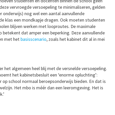
 hoeven studenten en docenten binnen de school geen
deze vervroegde versoepeling te minimaliseren, gelden
er onderwijs) nog wel een aantal aanvullende
 de klas een mondkapje dragen. Ook moeten studenten
holen blijven werken met looproutes. De maximale
bo betekent dat amper een beperking. Deze aanvullende
en met het
basisscenario
, zoals het kabinet dit al in mei
er het algemeen heel blij met de versnelde versoepeling.
oemt het kabinetsbesluit een ‘enorme opluchting’:
 op school normaal beroepsonderwijs bieden. En dat is
 welzijn. Het mbo is méér dan een leeromgeving. Het is
k.’