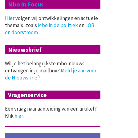
Mbo in Focus
Hier
volgen wij ontwikkelingen en actuele
thema's, zoals
Mbo in de politiek
en
LOB
en doorstroom
Nieuwsbrief
Wil je het belangrijkste mbo-nieuws
ontvangen in je mailbox?
Meld je aan voor
de Nieuwsbrief
!
Vragenservice
Een vraag naar aanleiding van een artikel?
Klik
hier
.