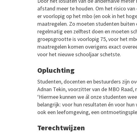
Door het loslaten van de anderhalve meter
afstand meer te houden. Om het risico van 
er voorlopig op het mbo (en ook in het hog
maatregelen. Zo moeten studenten buiten
regelmatig een zelftest doen en moeten sc
groepsgrootte is voorlopig 75, voor het m
maatregelen komen overigens exact overe
voor het nieuwe schooljaar schetste.
Opluchting
Studenten, docenten en bestuurders zijn ov
Adnan Tekin, voorzitter van de MBO Raad, n
‘Hiermee kunnen we ál onze studenten weer
belangrijk: voor hun resultaten én voor hun
ook een leefomgeving, een ontmoetingsple
Terechtwijzen