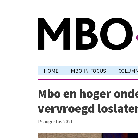
Ga
naar
de
inhoud
HOME
MBO IN FOCUS
COLUM
Mbo en hoger ond
vervroegd loslate
15 augustus 2021