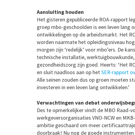
Aansluiting houden
Het gisteren gepubliceerde ROA-rapport leg
groep mbo-geschoolden is een leven lang o
ontwikkelingen op de arbeidsmarkt. Het RO
worden naarmate het opleidingsniveau hoge
morgen zijn ‘redelijk’ voor mbo’ers. De kans
technische installatie, werktuigbouwkunde
gezondheidszorg zijn goed. Heerts: ‘Het RO
en sluit naadloos aan op het
SER-rapport o
Alle seinen zouden dus op groen moeten sta
investeren in een leven lang ontwikkelen.’
Verwachtingen van debat onderwijsbeg
Des te opmerkelijker vindt de MBO Raad-voor
werkgeversorganisaties VNO-NCW en MKB-N
ambitie geschaard om meer certificaattraj
doorbraak! Nu nog de goede instrumenten e