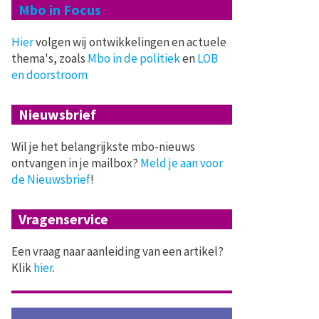
Mbo in Focus
Hier
volgen wij ontwikkelingen en actuele
thema's, zoals
Mbo in de politiek
en
LOB
en doorstroom
Nieuwsbrief
Wil je het belangrijkste mbo-nieuws
ontvangen in je mailbox?
Meld je aan voor
de Nieuwsbrief
!
Vragenservice
Een vraag naar aanleiding van een artikel?
Klik
hier
.