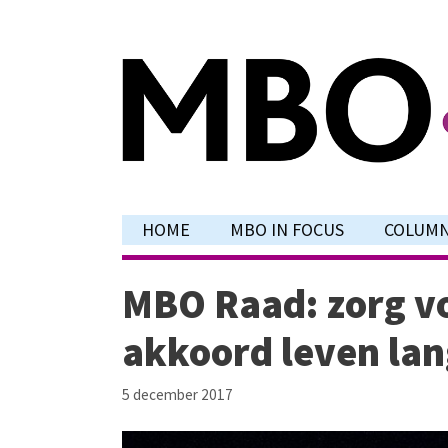
Ga
naar
de
inhoud
HOME
MBO IN FOCUS
COLUM
MBO Raad: zorg vo
akkoord leven la
5 december 2017