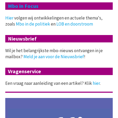
Mbo in Focus
Hier
volgen wij ontwikkelingen en actuele thema's,
zoals
Mbo in de politiek
en
LOB en doorstroom
Nieuwsbrief
Wil je het belangrijkste mbo-nieuws ontvangen in je
mailbox?
Meld je aan voor de Nieuwsbrief
!
Vragenservice
Een vraag naar aanleiding van een artikel? Klik
hier
.