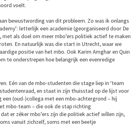
hoord voelt.
 aan bewustwording van dit probleem. Zo was ik onlangs
cademy’: letterlijk een academie (georganiseerd door De
met als doel om meer mbo’ers politiek actief te maken
oten. En natuurlijk was die start in Utrecht, waar we
kwaardige positie van het mbo. Ook Karim Amghar en Quin
, om te onderstrepen hoe belangrijk een evenredige
ven. Eén van de mbo-studenten die stage liep in ‘team
tudentenraad, en staat in zijn thuisstad op de lijst voor
g een (oud-)collega met een mbo-achtergrond – hij
et mbo-team – die ook de stap richting
at er zéker mbo’ers zijn die politiek actief wíllen zijn,
Soms vanuit zichzelf, soms met een beetje