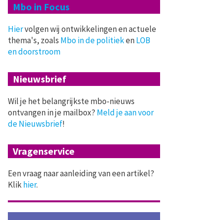
Mbo in Focus
Hier
volgen wij ontwikkelingen en actuele
thema's, zoals
Mbo in de politiek
en
LOB
en doorstroom
Nieuwsbrief
Wil je het belangrijkste mbo-nieuws
ontvangen in je mailbox?
Meld je aan voor
de Nieuwsbrief
!
Vragenservice
Een vraag naar aanleiding van een artikel?
Klik
hier
.