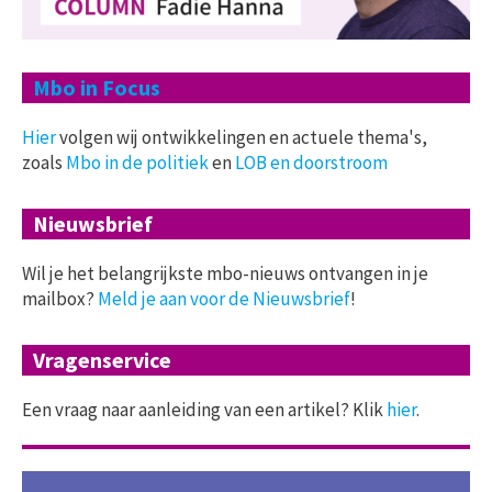
Mbo in Focus
Hier
volgen wij ontwikkelingen en actuele thema's,
zoals
Mbo in de politiek
en
LOB en doorstroom
Nieuwsbrief
Wil je het belangrijkste mbo-nieuws ontvangen in je
mailbox?
Meld je aan voor de Nieuwsbrief
!
Vragenservice
Een vraag naar aanleiding van een artikel? Klik
hier
.